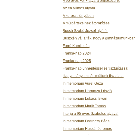
A 90 éves Felix-atyára emlékezünk
Az én Vilmos atyám
A kereszt fényében
A múlt értékeinek átörökítése
Búcsú Szabó József atyától
Büszkén vállalták, hogy a gimnáziumunkban 
Forró Kamill ofm
Franka-nap 2024
Franka-nap 2025
Franka-nap ünnepléssel és tisztújítással
Hagyományaink és múltunk tisztelete
In memoriam Aurél Géza
In memoriam Haramza László
In memoriam Lukács István
In memoriam Marik Tamás
Interju a 95 éves Szabolcs atyával
I
n memoriam Fodroczy Béda
In memoriam Huszár Jeromos