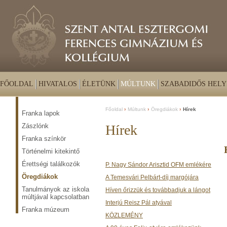
FŐOLDAL
HIVATALOS
ÉLETÜNK
MÚLTUNK
SZABADIDŐS HELY
Főoldal
Múltunk
Öregdiákok
Hírek
Franka lapok
Zászlónk
Hírek
Franka színkör
Történelmi kitekintő
Érettségi találkozók
P. Nagy Sándor Arisztid OFM emlékére
Öregdiákok
A Temesvári Pelbárt-díj margójára
Tanulmányok az iskola
Híven őrizzük és továbbadjuk a lángot
múltjával kapcsolatban
Interjú Reisz Pál atyával
Franka múzeum
KÖZLEMÉNY