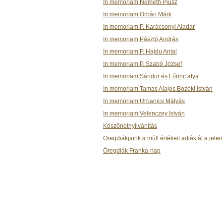
In memoriam Németh Piusz
In memoriam Orbán Márk
In memoriam P. Karácsonyi Aladar
In memoriam Pásztó András
In memoriam P. Hajdu Antal
In memoriam P. Szabó József
In memoriam Sándor és Lőrinc atya
In memoriam Tamas Alajos Bozóki István
In memoriam Urbanics Mátyás
In memoriam Velenczey István
Köszönetnyilvánítás
Öregdiákjaink a múlt értékeit adják át a jele
Öregdiák Franka-nap