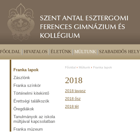
FŐOLDAL
HIVATALOS
ÉLETÜNK
MÚLTUNK
SZABADIDŐS HELY
Főoldal
Múltunk
Franka lapok
Franka lapok
Zászlónk
2018
Franka színkör
2018 tavasz
Történelmi kitekintő
2018 ősz
Érettségi találkozók
2018 tél
Öregdiákok
Tanulmányok az iskola
múltjával kapcsolatban
Franka múzeum