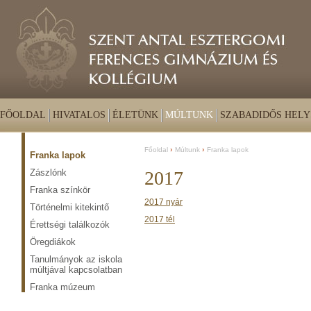
FŐOLDAL
HIVATALOS
ÉLETÜNK
MÚLTUNK
SZABADIDŐS HELY
Főoldal
Múltunk
Franka lapok
Franka lapok
Zászlónk
2017
Franka színkör
2017 nyár
Történelmi kitekintő
2017 tél
Érettségi találkozók
Öregdiákok
Tanulmányok az iskola
múltjával kapcsolatban
Franka múzeum