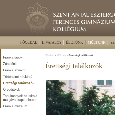
FŐOLDAL
HIVATALOS
ÉLETÜNK
MÚLTUNK
SZ
Főoldal
Múltunk
Érettségi találkozók
Franka lapok
Zászlónk
Érettségi találkozók
Franka színkör
Történelmi kitekintő
Érettségi találkozók
Öregdiákok
Tanulmányok az iskola
múltjával kapcsolatban
Franka múzeum