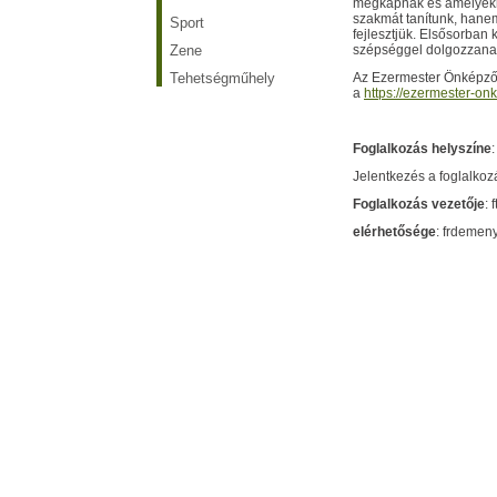
megkapnak és amelyekne
szakmát tanítunk, hanem
Sport
fejlesztjük. Elsősorban
Zene
szépséggel dolgozzanak
Tehetségműhely
Az Ezermester Önképző 
a
https://ezermester-o
Foglalkozás helyszíne
Jelentkezés a foglalkoz
Foglalkozás vezetője
:
elérhetősége
: frdeme