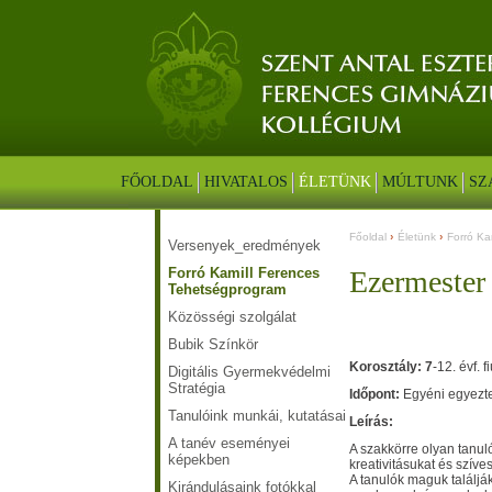
FŐOLDAL
HIVATALOS
ÉLETÜNK
MÚLTUNK
SZ
Főoldal
Életünk
Forró Ka
Versenyek_eredmények
Forró Kamill Ferences
Ezermester
Tehetségprogram
Közösségi szolgálat
Bubik Színkör
Korosztály: 7
-12. évf
Digitális Gyermekvédelmi
Stratégia
Időpont:
Egyéni egyezte
Tanulóink munkái, kutatásai
Leírás:
A tanév eseményei
A szakkörre olyan tanuló
képekben
kreativitásukat és szíve
A tanulók maguk találjá
Kirándulásaink fotókkal