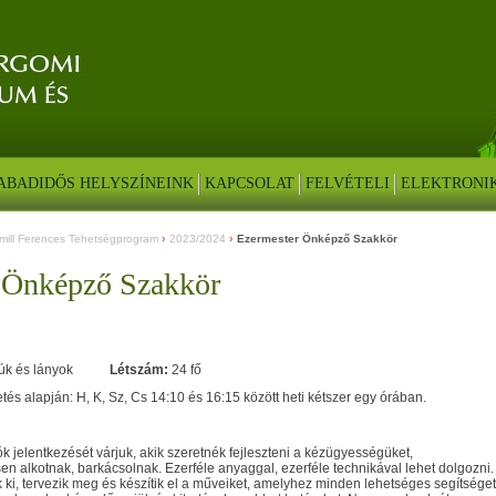
ABADIDŐS HELYSZÍNEINK
KAPCSOLAT
FELVÉTELI
ELEKTRONI
mill Ferences Tehetségprogram
2023/2024
Ezermester Önképző Szakkör
 Önképző Szakkör
. fiúk és lányok
Létszám:
24 fő
tés alapján: H, K, Sz, Cs 14:10 és 16:15 között heti kétszer egy órában.
k jelentkezését várjuk, akik szeretnék fejleszteni a kézügyességüket,
sen alkotnak, barkácsolnak. Ezerféle anyaggal, ezerféle technikával lehet dolgozni.
k ki, tervezik meg és készítik el a műveiket, amelyhez minden lehetséges segítséget