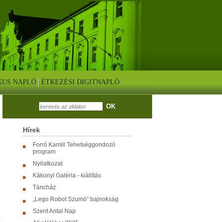
KUS NAPLÓ
ÉTKEZÉSI DIGITNAPLÓ
OK
Hírek
Forró Kamill Tehetséggondozó
program
Nyilatkozat
Kákonyi Galéria - kiállítás
Táncház
„Lego Robot Szumó” bajnokság
Szent Antal Nap