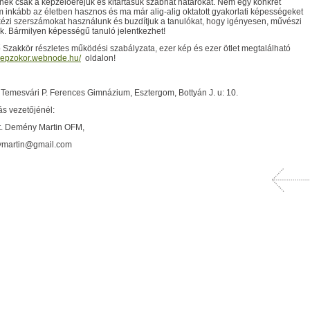
k csak a képzelőerejük és kitartásuk szabhat határokat. Nem egy konkrét
 inkább az életben hasznos és ma már alig-alig oktatott gyakorlati képességeket
 kézi szerszámokat használunk és buzdítjuk a tanulókat, hogy igényesen, művészi
. Bármilyen képességű tanuló jelentkezhet!
Szakkör részletes működési szabályzata, ezer kép és ezer ötlet megtalálható
nkepzokor.webnode.hu/
oldalon!
: Temesvári P. Ferences Gimnázium, Esztergom, Bottyán J. u: 10.
ás vezetőjénél:
 ft. Demény Martin OFM,
nymartin@gmail.com