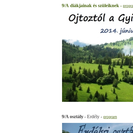
9/A
diákjainak és szüleiknek -
progr
9/A osztály
- Erdély -
program