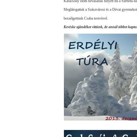
Karácsony előtti bevásárlás helyett mi a Szebeni-h
Meglátogattuk a Szászvárosi és a Dévai gyermekot
beszélgettünk Csaba testvérrel.
Kevéske ajándékot vittünk, de annál többet kapt