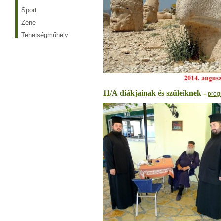
Sport
Zene
Tehetségműhely
11/A
diákjainak és szüleiknek -
prog