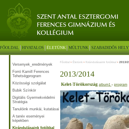
FŐOLDAL
HIVATALOS
ÉLETÜNK
MÚLTUNK
SZABADIDŐS HELY
Főoldal
Életünk
Kirándulásaink fotókkal
2013/2
Versenyek_eredmények
Forró Kamill Ferences
2013/2014
Tehetségprogram
Közösségi szolgálat
Kelet-Törökország
-
album1
program
Bubik Színkör
Digitális Gyermekvédelmi
Stratégia
Tanulóink munkái, kutatásai
A tanév eseményei
képekben
Kirándulásaink fotókkal