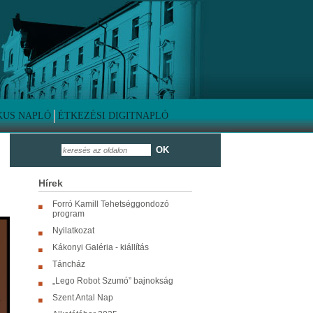
KUS NAPLÓ
ÉTKEZÉSI DIGITNAPLÓ
OK
Hírek
Forró Kamill Tehetséggondozó
program
Nyilatkozat
Kákonyi Galéria - kiállítás
Táncház
„Lego Robot Szumó” bajnokság
Szent Antal Nap