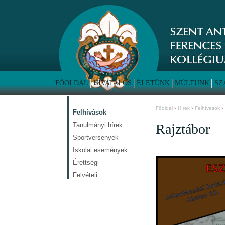
FŐOLDAL
HIVATALOS
ÉLETÜNK
MÚLTUNK
SZ
Főoldal
Hírek
Felhívások
Felhívások
Tanulmányi hírek
Rajztábor
Sportversenyek
Iskolai események
Érettségi
Felvételi