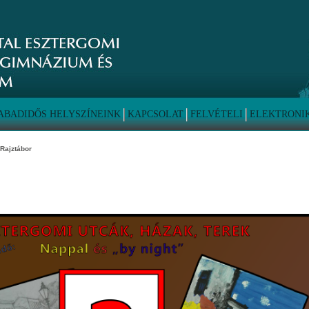
ABADIDŐS HELYSZÍNEINK
KAPCSOLAT
FELVÉTELI
ELEKTRONI
Rajztábor