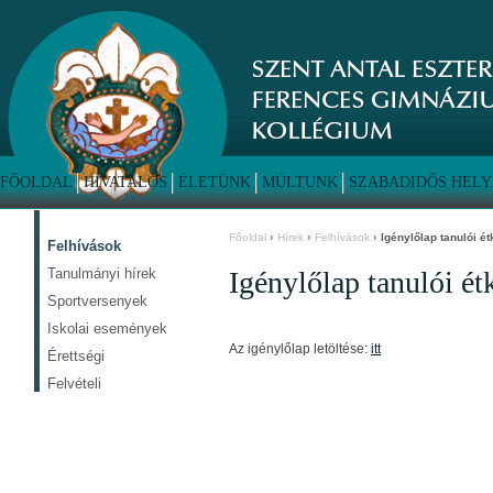
FŐOLDAL
HIVATALOS
ÉLETÜNK
MÚLTUNK
SZABADIDŐS HELY
Főoldal
Hírek
Felhívások
Igénylőlap tanulói 
Felhívások
Tanulmányi hírek
Igénylőlap tanulói é
Sportversenyek
Iskolai események
Az igénylőlap letöltése:
itt
Érettségi
Felvételi