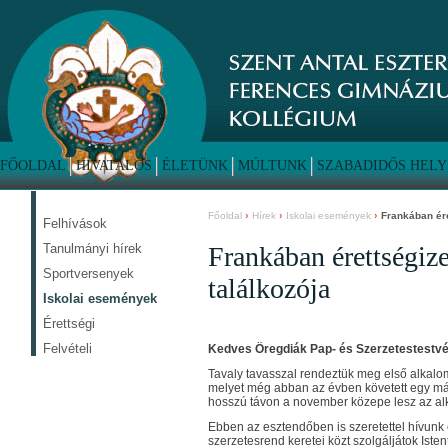
FŐOLDAL
HIVATALOS
ÉLETÜNK
MÚLTUNK
SZABADIDŐS HELY
Főoldal
Hírek
Iskolai események
Frankában ére
Felhívások
Tanulmányi hírek
Frankában érettségize
Sportversenyek
találkozója
Iskolai események
Érettségi
Felvételi
Kedves Öregdiák Pap- és Szerzetestestvé
Tavaly tavasszal rendeztük meg első alkalom
melyet még abban az évben követett egy más
hosszú távon a november közepe lesz az alk
Ebben az esztendőben is szeretettel hívunk
szerzetesrend keretei közt szolgáljátok Ist