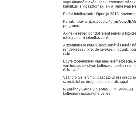
vagy állandó diakónusnak, szeminaristának
katolikus lelkipásztornak, aki a Temesvári 
Ez évi találkozónk időpontja
2018. november
Kérjük, hogy a
https://goo.gl/forms/y0wUB
programra.
Akinek esetleg gondot jelent ennek a kitöltés
iskola címén) jelentkezzen!
A szentmisére kérjük, hogy albát és fehér stó
rendelkezésünkre, de igyekezni fogunk, hogy a
este.
Egyre többeteknek van meg elérhetősége, é
van tudásotok olyan kollégáról, akihez nem j
őt is invitálni!
Szánthó Gellért mb. igazgató úr (és öregdiá
szeretettel és öregdiáktársi barátsággal:
P. Zarándy Gergely Kleofás OFM (94-98/A)
kollégiumi igazgatóhelyettes