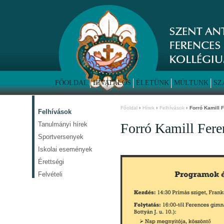
FŐOLDAL
HIVATALOS
ÉLETÜNK
MÚLTUNK
SZ
Főoldal
Hírek
Felhívások
Forró Kamill 
Felhívások
Tanulmányi hírek
Forró Kamill Fere
Sportversenyek
Iskolai események
Érettségi
Felvételi