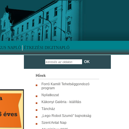
KUS NAPLÓ
ÉTKEZÉSI DIGITNAPLÓ
OK
Hírek
Forró Kamill Tehetséggondozó
program
Nyilatkozat
Kákonyi Galéria - kiállítás
Táncház
„Lego Robot Szumó” bajnokság
Szent Antal Nap