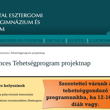
ABADIDŐS HELYSZÍNEINK
KAPCSOLAT
FELVÉTELI
ELEKTRONI
Ferences Tehetségprogram projektnap
nces Tehetségprogram projektnap