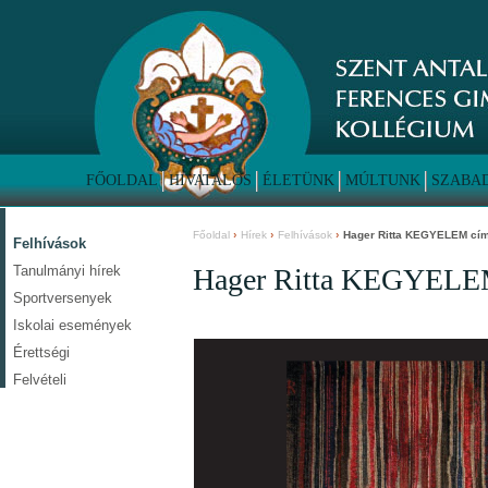
FŐOLDAL
HIVATALOS
ÉLETÜNK
MÚLTUNK
SZABAD
Főoldal
Hírek
Felhívások
Hager Ritta KEGYELEM című
Felhívások
Tanulmányi hírek
Hager Ritta KEGYELEM 
Sportversenyek
Iskolai események
Érettségi
Felvételi