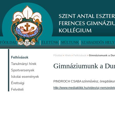
FŐOLDAL
HIVATALOS
ÉLETÜNK
MÚLTUNK
SZABADIDŐS HELY
Főoldal
Hírek
Felhívások
Gimnáziumunk a Dun
Felhívások
Tanulmányi hírek
Gimnáziumunk a Duna
Sportversenyek
Iskolai események
PINDROCH CSABA színművész, öregdiákunk
Érettségi
http://www.mediaklikk.hu/video/uj-nemzedek
Felvételi