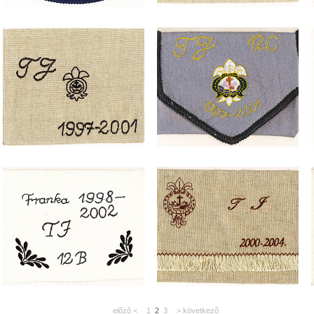
előző <
1
2
3
> következő