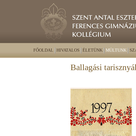
FŐOLDAL
HIVATALOS
ÉLETÜNK
MÚLTUNK
SZ
Ballagási tarisznyá