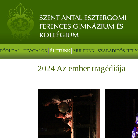
FŐOLDAL
HIVATALOS
ÉLETÜNK
MÚLTUNK
SZABADIDŐS HELY
2024 Az ember tragédiája